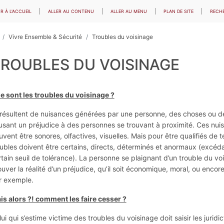
R À L'ACCUEIL
ALLER AU CONTENU
ALLER AU MENU
PLAN DE SITE
RECH
Vivre Ensemble & Sécurité
Troubles du voisinage
ROUBLES DU VOISINAGE
e sont les troubles du voisinage ?
s résultent de nuisances générées par une personne, des choses ou 
usant un préjudice à des personnes se trouvant à proximité. Ces nui
vent être sonores, olfactives, visuelles. Mais pour être qualifiés de t
oubles doivent être certains, directs, déterminés et anormaux (excéd
tain seuil de tolérance). La personne se plaignant d’un trouble du vo
uver la réalité d’un préjudice, qu’il soit économique, moral, ou encor
r exemple.
is alors ?! comment les faire cesser ?
ui qui s’estime victime des troubles du voisinage doit saisir les juridict