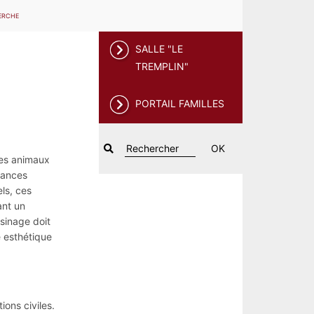
ERCHE
SALLE "LE
TREMPLIN"
PORTAIL FAMILLES
OK
des animaux
sances
els, ces
ant un
isinage doit
e esthétique
ions civiles.