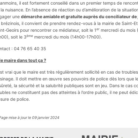
anmoins, il est fortement conseillé dans un premier temps de rencontr
la nuisance. En l’absence de réaction ou d’amélioration de la situation
gager une
démarche amiable et gratuite auprès du conciliateur de 
s brézinois, il convient de prendre rendez-vous à la mairie de Saint-E
er
nt-Geoirs pour rencontrer ce médiateur, soit le 1
mercredi du mois 
ème
00), soit le 3
mercredi du mois (14h00-17h00).
ntact : 04 76 65 40 35
 le maire dans tout ça ?
est vrai que le maire est très régulièrement sollicité en cas de trouble
sinage. Il doit mettre en œuvre ses pouvoirs de police dès lors que l
sûreté, la sécurité et la salubrité publiques sont en jeu. Dans le cas con
ubles ne constituent pas des atteintes à l’ordre public, il ne peut édi
sure de police.
Page mise à jour le 09 janvier 2024