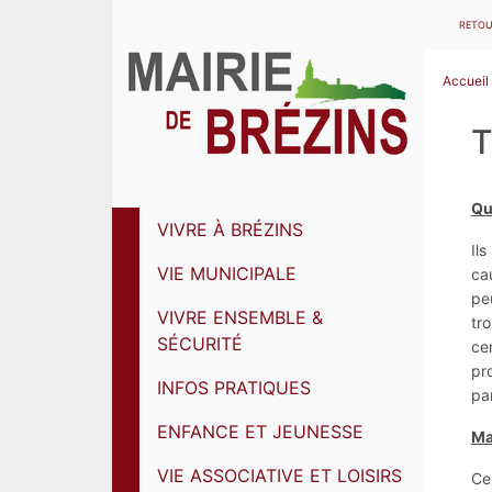
RETOU
Accueil
T
Qu
VIVRE À BRÉZINS
Il
VIE MUNICIPALE
ca
peu
VIVRE ENSEMBLE &
tr
SÉCURITÉ
cer
pro
INFOS PRATIQUES
pa
ENFANCE ET JEUNESSE
Ma
VIE ASSOCIATIVE ET LOISIRS
Cel