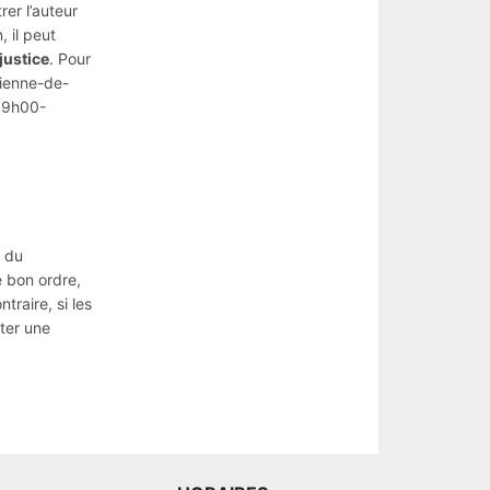
er l’auteur
, il peut
justice
. Pour
tienne-de-
(9h00-
s du
e bon ordre,
traire, si les
cter une