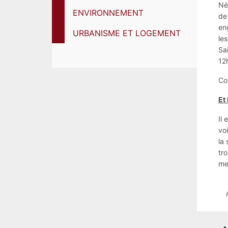
Né
ENVIRONNEMENT
de 
en
URBANISME ET LOGEMENT
le
Sai
12h
Co
Et
Il 
voi
la 
tro
me